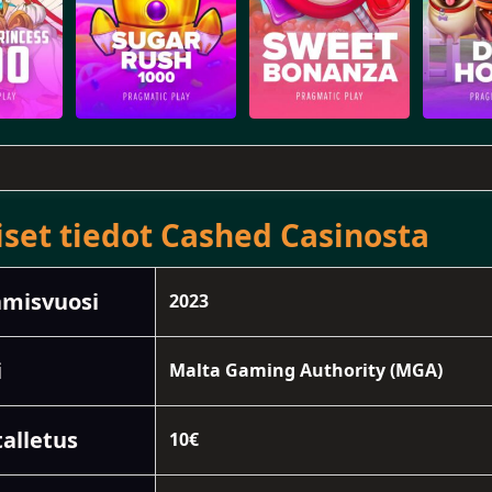
set tiedot Cashed Casinosta
amisvuosi
2023
i
Malta Gaming Authority (MGA)
alletus
10€