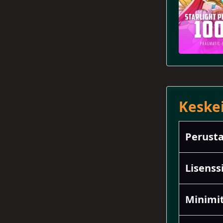
Keskei
Perust
Lisenss
Minimit